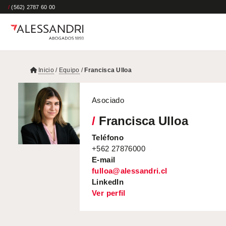
/
(562) 2787 60 00
Inicio
/
Equipo
/
Francisca Ulloa
Asociado
/
Francisca Ulloa
Teléfono
+562 27876000
E-mail
fulloa@alessandri.cl
LinkedIn
Ver perfil