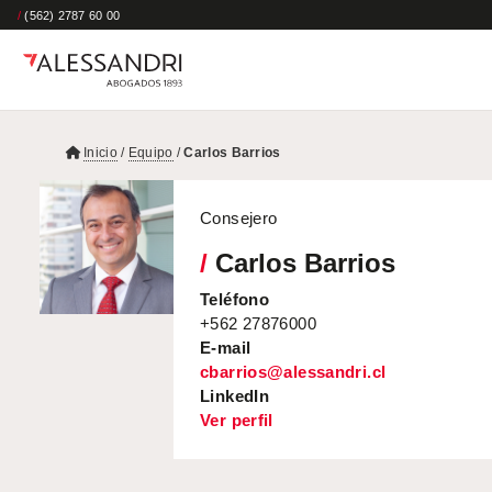
/
(562) 2787 60 00
Inicio
/
Equipo
/
Carlos Barrios
Consejero
/
Carlos Barrios
Teléfono
+562 27876000
E-mail
cbarrios@alessandri.cl
LinkedIn
Ver perfil