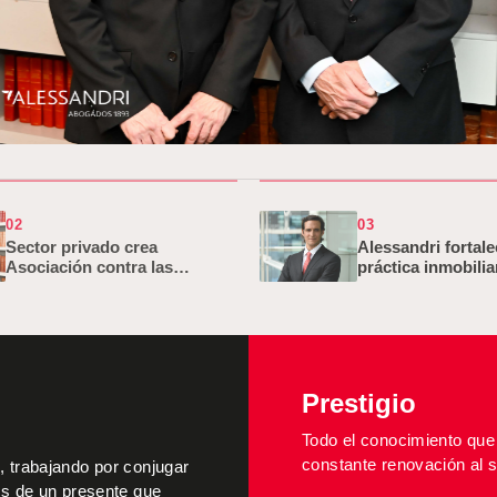
 sectoriales.
02
03
Sector privado crea
Alessandri fortale
Asociación contra las
práctica inmobilia
economías ilícitas para
incorporación de
combatir…
Prestigio
Todo el conocimiento que
constante renovación al s
 trabajando por conjugar
os de un presente que