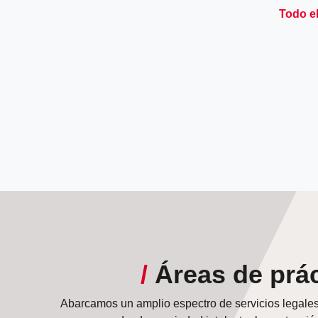
Todo el
 Battaglia
Álvaro Ávila
Sebas
ociado
Asociado
/
Áreas de prác
Abarcamos un amplio espectro de servicios legales 