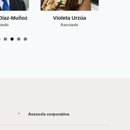
Patricio Rámila
Raúl Montero
Socio
Socio
Asesoría corporativa