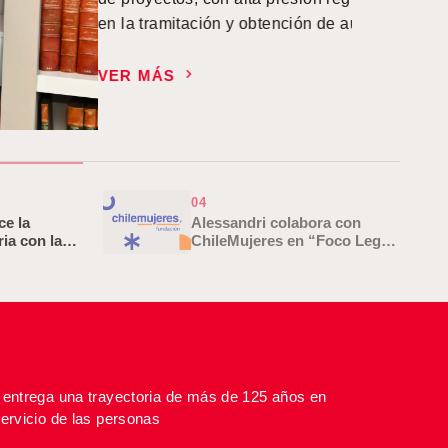
ChileMujeres
VER MÁS
04
ce la
Alessandri colabora con
ria con la
ChileMujeres en “Foco Legal:
 Joaquín…
Informe Mensual”
 entrega una trayectoria de más de 125 años en
ervicio de las personas