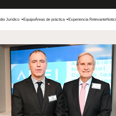
dio Jurídico
Equipo
Áreas de práctica
Experiencia Relevante
Notic
ce la
ia con la
oaquín Solar
vación gradual y selectiva
anciera y mayor complejidad