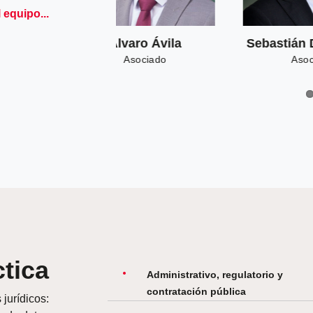
 equipo...
tián Díaz-Muñoz
Violeta Urzúa
Asociado
Asociado
tica
Administrativo, regulatorio y
contratación pública
jurídicos: