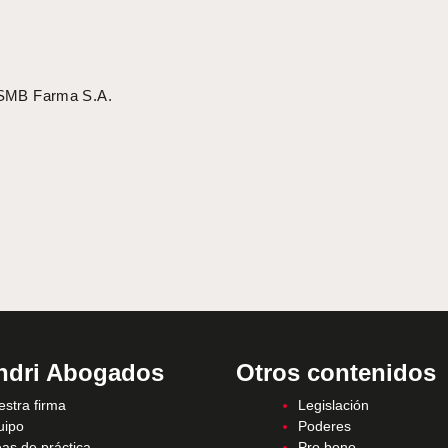
s SMB Farma S.A.
ndri Abogados
Otros contenidos
stra firma
Legislación
uipo
Poderes
as de práctica
Pro bono