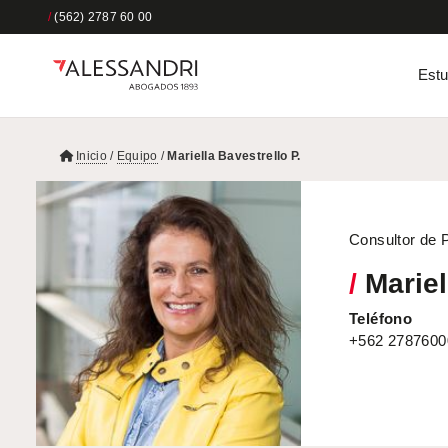
/
(562) 2787 60 00
Estu
Inicio
/
Equipo
/
Mariella Bavestrello P.
Consultor de 
/
Mariel
Teléfono
+562 2787600