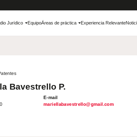
dio Jurídico
Equipo
Áreas de práctica
Experiencia Relevante
Notic
Patentes
la Bavestrello P.
E-mail
0
mariellabavestrello@gmail.com