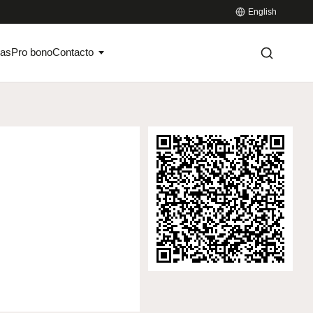
English
ias
Pro bono
Contacto