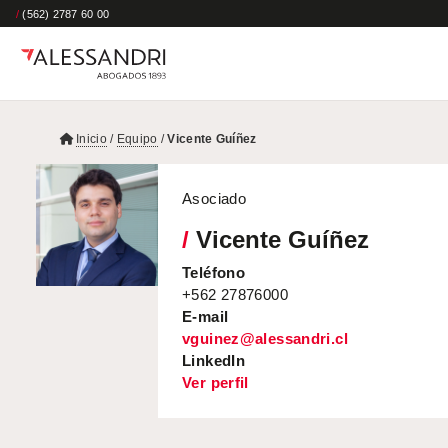
/
(562) 2787 60 00
Inicio
/
Equipo
/
Vicente Guíñez
Asociado
/
Vicente Guíñez
Teléfono
+562 27876000
E-mail
vguinez@alessandri.cl
LinkedIn
Ver perfil