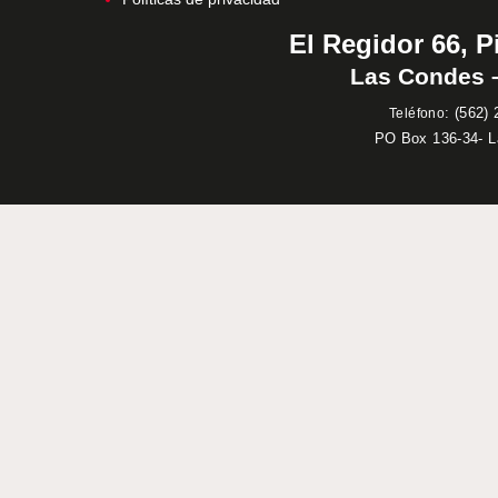
El Regidor 66, P
Las Condes –
:
(562) 
Teléfono
PO Box 136-34- 