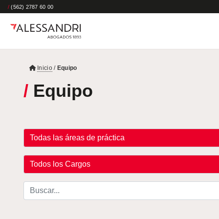
/
(562) 2787 60 00
Inicio
/
Equipo
/
Equipo