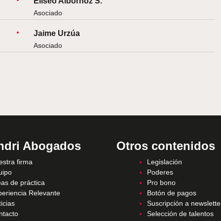
Eliseo Albornoz S.
Asociado
Jaime Urzúa
Asociado
ndri Abogados
Otros contenidos
stra firma
Legislación
uipo
Poderes
as de práctica
Pro bono
periencia Relevante
Botón de pagos
icias
Suscripción a newslette
ntacto
Selección de talentos