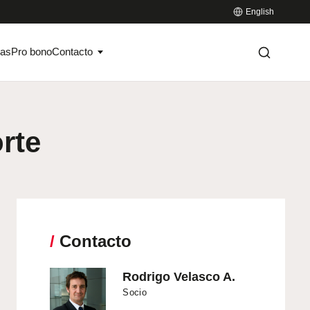
English
ias
Pro bono
Contacto
rte
/
Contacto
Rodrigo Velasco A.
Socio