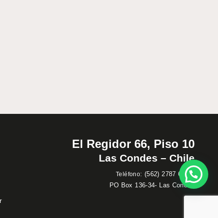
El Regidor 66, Piso 10
Las Condes – Chile
:
(562) 2787 60 00
Teléfono
PO Box 136-34- Las Condes
r