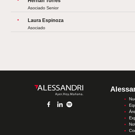
Hernán Torres
Asociado Senior
Laura Espinoza
Asociado
Alessa
Nue
Eq
Áre
Ex
Not
Co