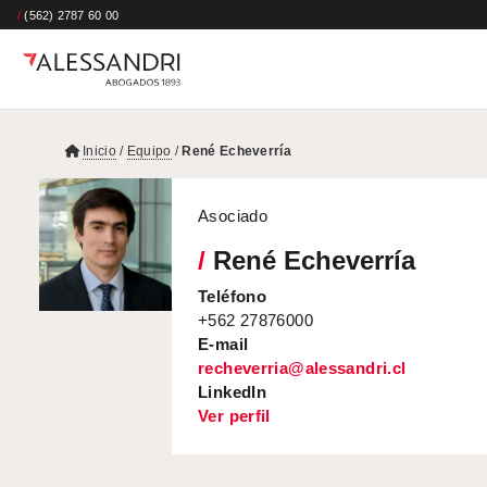
/
(562) 2787 60 00
Inicio
/
Equipo
/
René Echeverría
Asociado
/
René Echeverría
Teléfono
+562 27876000
E-mail
recheverria@alessandri.cl
LinkedIn
Ver perfil