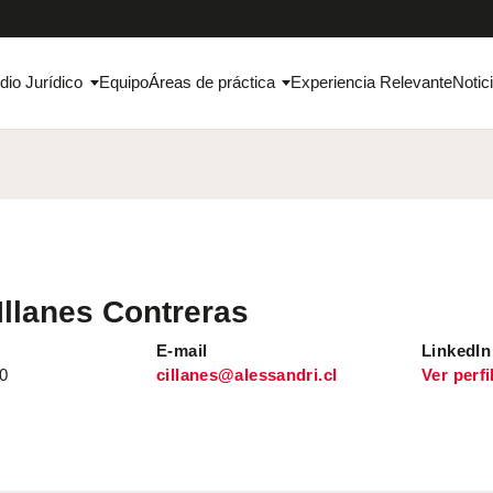
dio Jurídico
Equipo
Áreas de práctica
Experiencia Relevante
Notic
Illanes Contreras
E-mail
LinkedIn
0
cillanes@alessandri.cl
Ver perfi