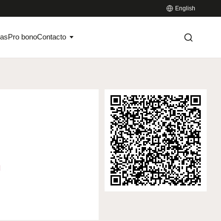
English
ias
Pro bono
Contacto
l