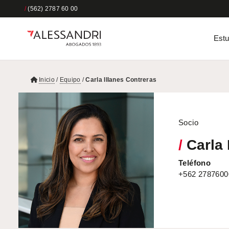
/
(562) 2787 60 00
Estu
Inicio
/
Equipo
/
Carla Illanes Contreras
Socio
/
Carla 
Teléfono
+562 2787600