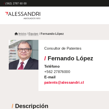
/
(562) 2787 60 00
Inicio
/
Equipo
/
Fernando López
Consultor de Patentes
/
Fernando López
Teléfono
+562 27876000
E-mail
patents@alessandri.cl
/
Descripción