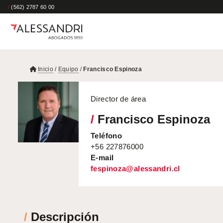
/
(562) 2787 60 00
Inicio
/
Equipo
/
Francisco Espinoza
Director de área
/
Francisco Espinoza
Teléfono
+56 227876000
E-mail
fespinoza@alessandri.cl
/
Descripción