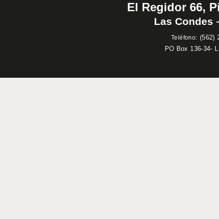
El Regidor 66, P
Las Condes –
:
(562) 
Teléfono
PO Box 136-34- 