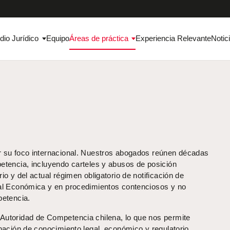
dio Jurídico
Equipo
Áreas de práctica
Experiencia Relevante
Notic
r su foco internacional. Nuestros abogados reúnen décadas
etencia, incluyendo carteles y abusos de posición
o y del actual régimen obligatorio de notificación de
nal Económica y en procedimientos contenciosos y no
petencia.
Autoridad de Competencia chilena, lo que nos permite
nación de conocimiento legal, económico y regulatorio.