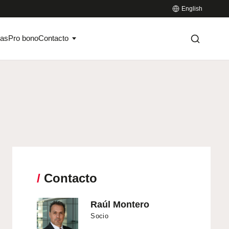
English
ias
Pro bono
Contacto
/
Contacto
Raúl Montero
Socio