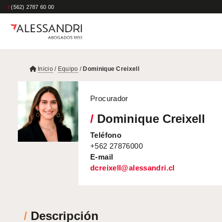
/
(562) 2787 60 00
Inicio
/
Equipo
/
Dominique Creixell
Procurador
/
Dominique Creixell
Teléfono
+562 27876000
E-mail
dcreixell@alessandri.cl
/
Descripción