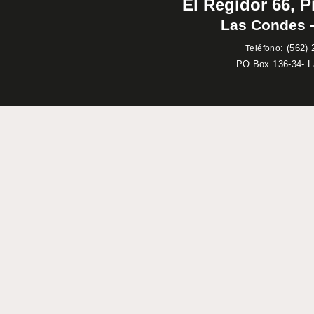
El Regidor 66, P
Las Condes –
:
(562) 
Teléfono
PO Box 136-34- 