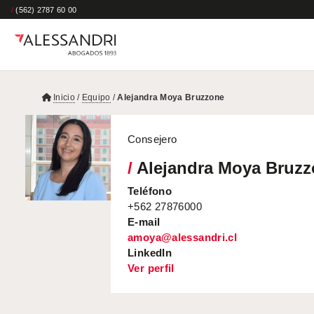
/
(562) 2787 60 00
Inicio
/
Equipo
/
Alejandra Moya Bruzzone
Consejero
/
Alejandra Moya Bruz
Teléfono
+562 27876000
E-mail
amoya@alessandri.cl
LinkedIn
Ver perfil