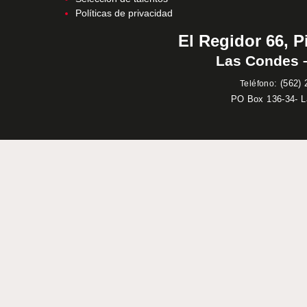
Políticas de privacidad
El Regidor 66, P
Las Condes –
:
(562) 
Teléfono
PO Box 136-34- 