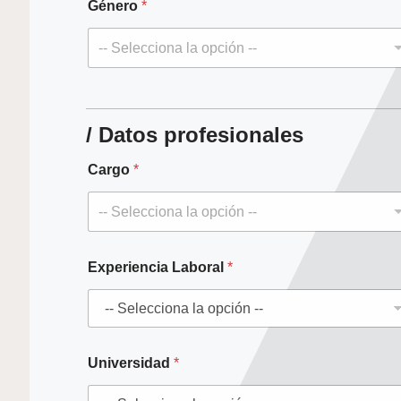
Género
*
-- Selecciona la opción --
A
d
j
/ Datos profesionales
u
n
Cargo
*
t
a
r
-- Selecciona la opción --
*
L
a
Experiencia Laboral
*
b
o
r
a
l
Universidad
*