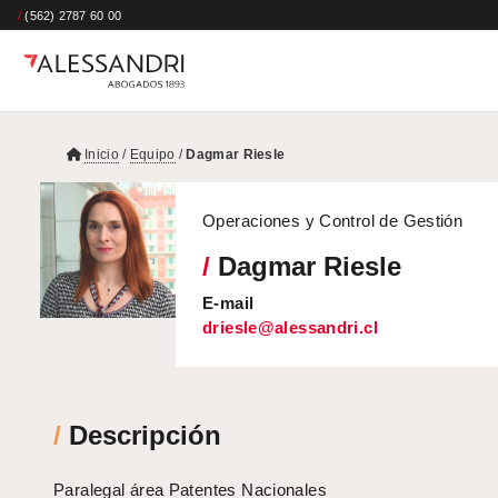
/
(562) 2787 60 00
Inicio
/
Equipo
/
Dagmar Riesle
Operaciones y Control de Gestión
/
Dagmar Riesle
E-mail
driesle@alessandri.cl
/
Descripción
Paralegal área Patentes Nacionales