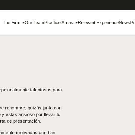
The Firm
Our Team
Practice Areas
Relevant Experience
News
Pr
pcionalmente talentosos para
 de renombre, quizás junto con
 y estás ansioso por llevar tu
arta de presentación.
ltamente motivadas que han