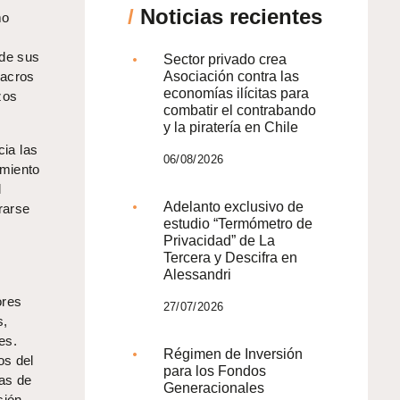
/
Noticias recientes
mo
 de sus
Sector privado crea
lacros
Asociación contra las
economías ilícitas para
zos
combatir el contrabando
y la piratería en Chile
ia las
06/08/2026
amiento
l
Adelanto exclusivo de
rarse
estudio “Termómetro de
Privacidad” de La
Tercera y Descifra en
Alessandri
ores
27/07/2026
s,
es.
Régimen de Inversión
os del
para los Fondos
das de
Generacionales
sión