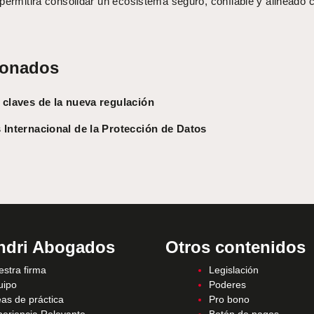
permitirá consolidar un ecosistema seguro, confiable y alineado 
.
ionados
 claves de la nueva regulación
 Internacional de la Protección de Datos
ndri Abogados
Otros contenidos
stra firma
Legislación
uipo
Poderes
as de práctica
Pro bono
periencia Relevante
Botón de pagos