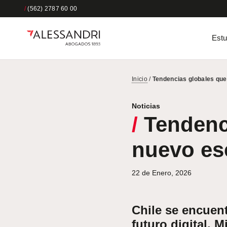
/
(562) 2787 60 00
Estu
Inicio
/
Tendencias globales que 
Noticias
/
Tendenci
nuevo esc
22 de Enero, 2026
Chile se encuen
futuro digital. 