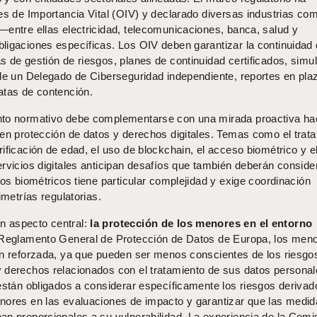
es de Importancia Vital (OIV) y declarado diversas industrias co
—entre ellas electricidad, telecomunicaciones, banca, salud y
ligaciones específicas. Los OIV deben garantizar la continuidad
 de gestión de riesgos, planes de continuidad certificados, simu
 de un Delegado de Ciberseguridad independiente, reportes en pla
atas de contención.
nto normativo debe complementarse con una mirada proactiva hac
 en protección de datos y derechos digitales. Temas como el trat
ificación de edad, el uso de blockchain, el acceso biométrico y e
ervicios digitales anticipan desafíos que también deberán conside
tos biométricos tiene particular complejidad y exige coordinación
imetrías regulatorias.
 aspecto central:
la protección de los menores en el entorno
Reglamento General de Protección de Datos de Europa, los men
ón reforzada, ya que pueden ser menos conscientes de los riesgo
 derechos relacionados con el tratamiento de sus datos personal
están obligados a considerar específicamente los riesgos derivad
nores en las evaluaciones de impacto y garantizar que las medi
an proporcionales a su vulnerabilidad. La experiencia de la Comi