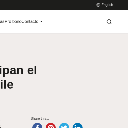
English
ias
Pro bono
Contacto
ipan el
ile
u
Share this...
s