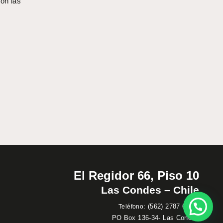
con las
El Regidor 66, Piso 10
Las Condes – Chile
:
(562) 2787 60 00
Teléfono
PO Box 136-34- Las Condes