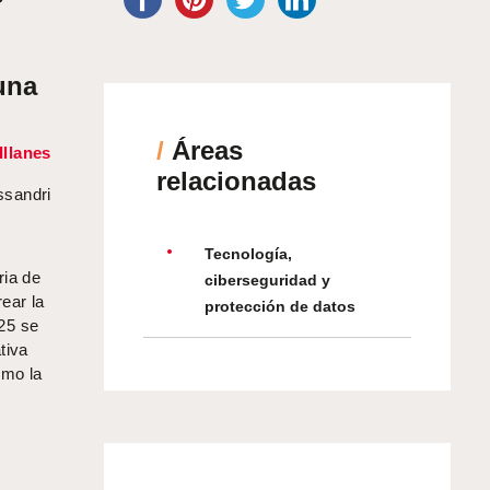
una
/
Áreas
Illanes
relacionadas
ssandri
Tecnología,
ria de
ciberseguridad y
ear la
protección de datos
25 se
tiva
omo la