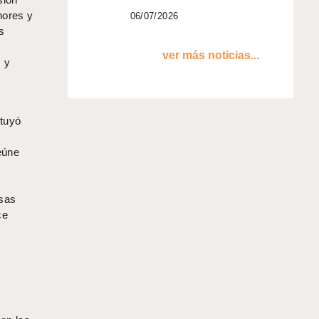
nores y
06/07/2026
s
ver más noticias...
s y
ituyó
reúne
rsas
ce