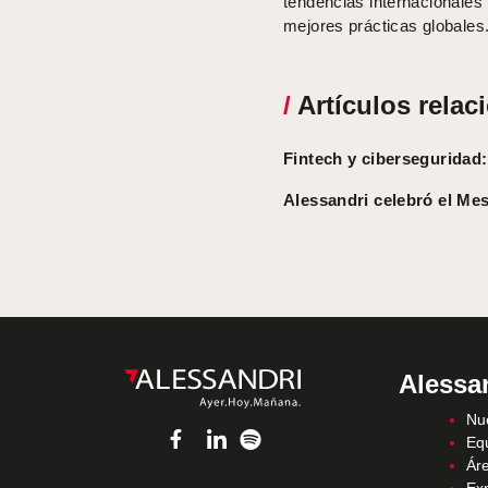
tendencias internacionales 
mejores prácticas globales
/
Artículos relac
Fintech y ciberseguridad:
Alessandri celebró el Mes
Alessa
Nue
Eq
Áre
Ex