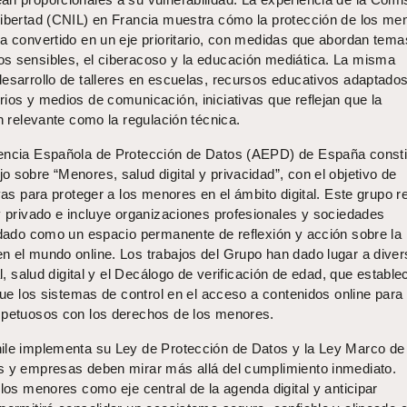
Libertad (CNIL) en Francia muestra cómo la protección de los me
ha convertido en un eje prioritario, con medidas que abordan tema
s sensibles, el ciberacoso y la educación mediática. La misma
desarrollo de talleres en escuelas, recursos educativos adaptado
ios y medios de comunicación, iniciativas que reflejan que la
an relevante como la regulación técnica.
gencia Española de Protección de Datos (AEPD) de España const
 sobre “Menores, salud digital y privacidad”, con el objetivo de
ivas para proteger a los menores en el ámbito digital. Este grupo 
y privado e incluye organizaciones profesionales y sociedades
lidado como un espacio permanente de reflexión y acción sobre la
n el mundo online. Los trabajos del Grupo han dado lugar a dive
al, salud digital y el Decálogo de verificación de edad, que estable
 que los sistemas de control en el acceso a contenidos online para
spetuosos con los derechos de los menores.
ile implementa su Ley de Protección de Datos y la Ley Marco de
s y empresas deben mirar más allá del cumplimiento inmediato.
 los menores como eje central de la agenda digital y anticipar