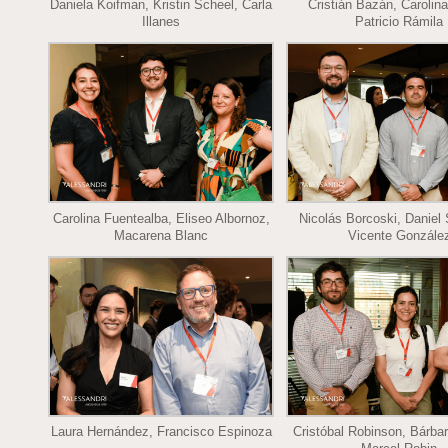
Daniela Koifman, Kristin Scheel, Carla
Cristián Bazán, Carolina
Illanes
Patricio Rámila
Carolina Fuentealba, Eliseo Albornoz,
Nicolás Borcoski, Daniel
Macarena Blanc
Vicente Gonzále
Laura Hernández, Francisco Espinoza
Cristóbal Robinson, Bárbara