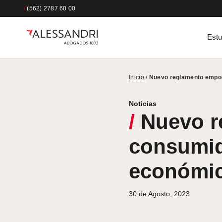
/
(562) 2787 60 00
Estu
Inicio
/
Nuevo reglamento empode
Noticias
/
Nuevo r
consumido
económic
30 de Agosto, 2023