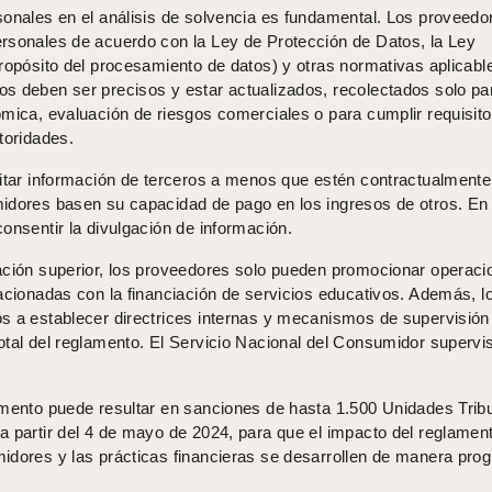
sonales en el análisis de solvencia es fundamental. Los proveedo
rsonales de acuerdo con la Ley de Protección de Datos, la Ley
ropósito del procesamiento de datos) y otras normativas aplicabl
s deben ser precisos y estar actualizados, recolectados solo par
ómica, evaluación de riesgos comerciales o para cumplir requisit
toridades.
citar información de terceros a menos que estén contractualmente
idores basen su capacidad de pago en los ingresos de otros. En
onsentir la divulgación de información.
ación superior, los proveedores solo pueden promocionar operaci
acionadas con la financiación de servicios educativos. Además, l
s a establecer directrices internas y mecanismos de supervisión
otal del reglamento. El Servicio Nacional del Consumidor supervi
amento puede resultar en sanciones de hasta 1.500 Unidades Tribu
a partir del 4 de mayo de 2024, para que el impacto del reglamen
idores y las prácticas financieras se desarrollen de manera prog