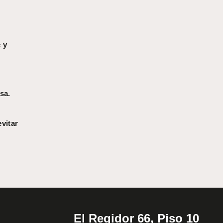
 y
sa.
vitar
El Regidor 66, Piso 10