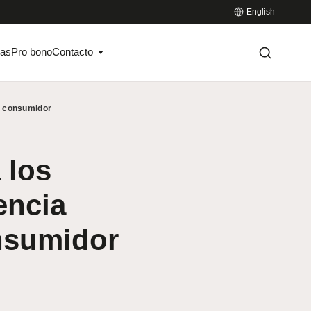
English
ias
Pro bono
Contacto
l consumidor
 los
encia
nsumidor