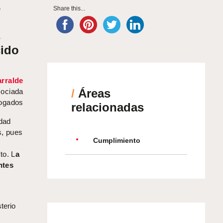
e
Share this...
s
cido
rralde
/
Áreas
ociada
bogados
relacionadas
idad
s, pues
Cumplimiento
to. L
a
ntes
terio