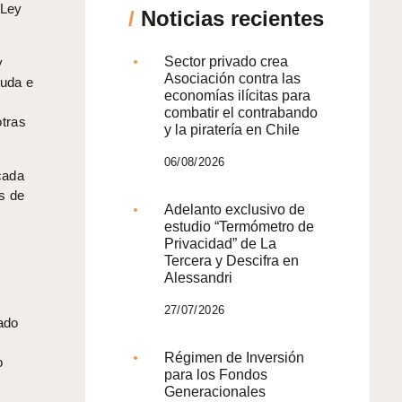
“Ley
/
Noticias recientes
Sector privado crea
y
Asociación contra las
euda e
economías ilícitas para
combatir el contrabando
otras
y la piratería en Chile
06/08/2026
cada
s de
Adelanto exclusivo de
estudio “Termómetro de
Privacidad” de La
Tercera y Descifra en
Alessandri
27/07/2026
ado
Régimen de Inversión
o
para los Fondos
Generacionales