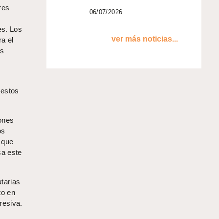
res
06/07/2026
es. Los
ver más noticias...
a el
os
 estos
ones
os
 que
sa este
tarias
to en
resiva.