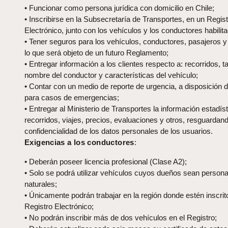
•
F
uncionar como persona jurídica con domicilio en Chile
;
•
I
nscribirse en
la Subsecretaría de Transportes
, en un
Regist
Electrónico
, junto con
los vehículos y los conductores habilit
•
Tener
seguros para los vehículos, conductores, pasajeros y 
lo que ser
á
objeto de un futuro Reglamento;
•
E
ntregar información a los clientes respecto a: recorridos, ta
nombre del conductor y características del vehículo;
•
Contar
con un medio de reporte de urgencia, a disposición de
para casos de emergencias;
•
Entregar
al Ministerio de Transportes la
información estadíst
recorridos, viajes, precios, evaluaciones y otros, resguardand
confidencialidad de los datos personales de los usuarios.
Exigencias a los conductores
:
•
Deberán poseer licencia profesional (Clase A2);
•
Solo se podrá utilizar vehículos cuyos dueños sean person
naturales;
•
Únicamente
podrán trabajar en la región donde estén inscrit
R
egistro
E
lectrónico
;
•
No
podrá
n
inscribir más de
dos
vehículos en el
R
egistro
;