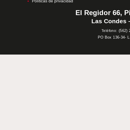
Políticas de privacidad
El Regidor 66, P
Las Condes –
:
(562) 
Teléfono
PO Box 136-34- 