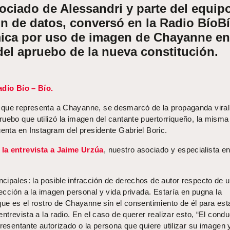
sociado de Alessandri y parte del equip
ón de datos, conversó en la Radio BíoB
mica por uso de imagen de Chayanne en
el apruebo de la nueva constitución.
adio Bío – Bío.
 que representa a Chayanne, se desmarcó de la propaganda viral
ruebo que utilizó la imagen del cantante puertorriqueño, la misma
uenta en Instagram del presidente Gabriel Boric.
la entrevista a Jaime Urzúa
, nuestro asociado y especialista e
cipales: la posible infracción de derechos de autor respecto de 
otección a la imagen personal y vida privada. Estaría en pugna la
que es el rostro de Chayanne sin el consentimiento de él para est
ntrevista a la radio. En el caso de querer realizar esto, “El cond
presentante autorizado o la persona que quiere utilizar su imagen 