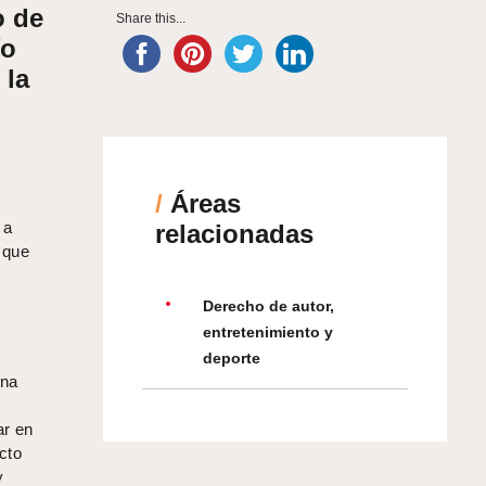
o de
Share this...
ío
 la
/
Áreas
 a
relacionadas
 que
Derecho de autor,
n
entretenimiento y
deporte
una
ar en
ucto
y