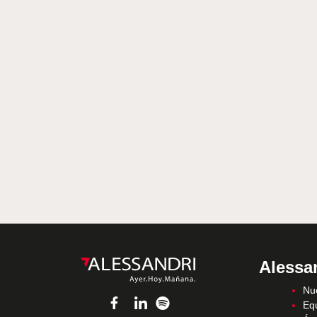
Alessa
Nue
Eq