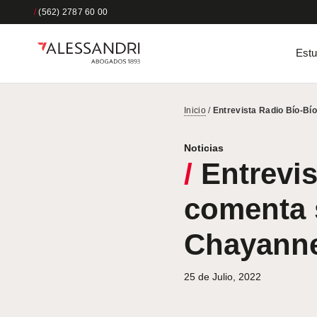
/
(562) 2787 60 00
Estu
Inicio
/
Entrevista Radio Bío-B
Noticias
/
Entrevis
comenta 
Chayann
25 de Julio, 2022