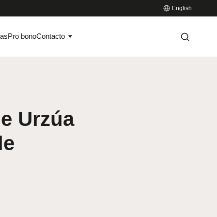
English
ias
Pro bono
Contacto
me Urzúa
de