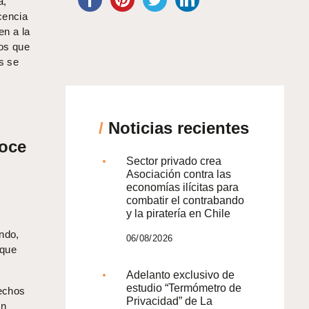
a,
cencia
en a la
tos que
s se
/
Noticias recientes
noce
Sector privado crea
Asociación contra las
economías ilícitas para
combatir el contrabando
y la piratería en Chile
ndo,
06/08/2026
 que
Adelanto exclusivo de
estudio “Termómetro de
rechos
Privacidad” de La
an