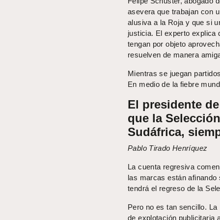
Felipe Schuster, abogado de
asevera que trabajan con un
alusiva a la Roja y que si 
justicia. El experto explic
tengan por objeto aprovech
resuelven de manera amiga
Mientras se juegan partido
En medio de la fiebre mundi
El presidente d
que la Selecció
Sudáfrica, siemp
Pablo Tirado Henríquez
La cuenta regresiva comenz
las marcas están afinando 
tendrá el regreso de la Se
Pero no es tan sencillo. La
de explotación publicitari