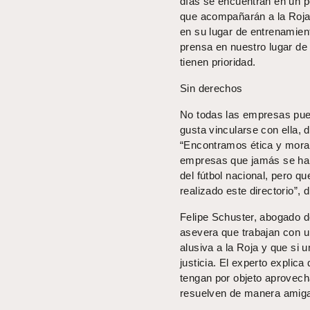
días se encuentran en un 
que acompañarán a la Roja 
en su lugar de entrenamient
prensa en nuestro lugar de
tienen prioridad.
Sin derechos
No todas las empresas pued
gusta vincularse con ella, 
“Encontramos ética y mora
empresas que jamás se han
del fútbol nacional, pero 
realizado este directorio”, 
Felipe Schuster, abogado de
asevera que trabajan con un
alusiva a la Roja y que si 
justicia. El experto explic
tengan por objeto aprovech
resuelven de manera amiga