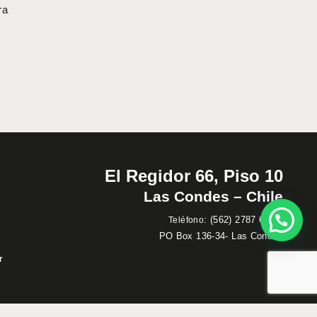
ra
El Regidor 66, Piso 10
Las Condes – Chile
:
(562) 2787 60 00
Teléfono
PO Box 136-34- Las Condes
r