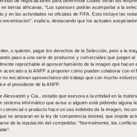
período de negociaciones para determinar cuáles serán las empr
en tierras africanas. “Los sponsors podrán acompañar a la sele
o y en las actividades no oficiales de FIFA. Esto incluye las nota
 concentración”, explica, destacando que los actuales auspiciado
en, o quieren, pagar los derechos de la Selección, pero a la may
dando paso a una serie de productos y comerciales que juegan al l
lmente reprochable el aprovechamiento de la imagen que hacen 
 acercado a la ANFP a proponer cómo pueden colaborar con el f
que no escatiman aprovecharse del trabajo que con mucho esfuerz
dice el presidente de la ANFP.
 Alessandri y Cía., estudio que asesora a la entidad en la materi
 sistema informático que avisa si alguien está pidiendo alguna li
un comercial o producto hace un uso indebido de la imagen, recurr
a que se amparan en la ley de competencia desleal, que impide ac
arse de la reputación del competidor. “Normalmente, los conflicto
ble”.