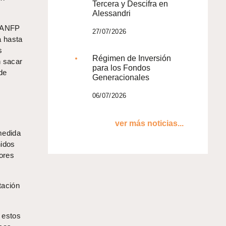
Tercera y Descifra en
Alessandri
a ANFP
27/07/2026
a hasta
s
Régimen de Inversión
n sacar
para los Fondos
de
Generacionales
06/07/2026
ver más noticias...
medida
nidos
yores
tación
 estos