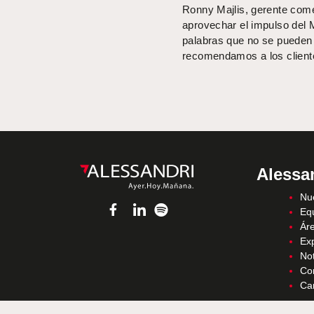
Ronny Majlis, gerente come
aprovechar el impulso del M
palabras que no se pueden u
recomendamos a los cliente
Alessa
Nue
Eq
Áre
Ex
Not
Co
Ca