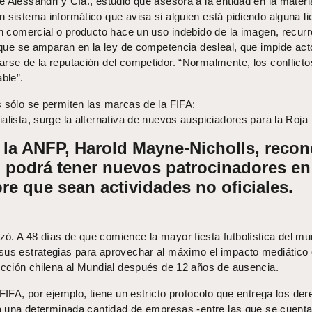
 Alessandri y Cía., estudio que asesora a la entidad en la materi
 sistema informático que avisa si alguien está pidiendo alguna li
un comercial o producto hace un uso indebido de la imagen, recurr
a que se amparan en la ley de competencia desleal, que impide ac
arse de la reputación del competidor. “Normalmente, los conflicto
ble”.
s sólo se permiten las marcas de la FIFA:
alista, surge la alternativa de nuevos auspiciadores para la Roja
e la ANFP, Harold Mayne-Nicholls, reco
n podrá tener nuevos patrocinadores en
re que sean actividades no oficiales.
ó. A 48 días de que comience la mayor fiesta futbolística del mu
sus estrategias para aprovechar al máximo el impacto mediático
lección chilena al Mundial después de 12 años de ausencia.
 FIFA, por ejemplo, tiene un estricto protocolo que entrega los de
a a una determinada cantidad de empresas -entre las que se cuent