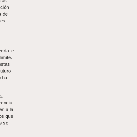
esas
cción
s de
res
oría le
ímite.
estas
uturo
o ha
a,
cencia
en a la
tos que
s se