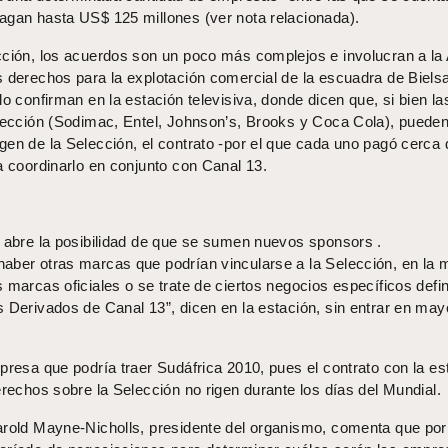
agan hasta US$ 125 millones (ver nota relacionada).
cción, los acuerdos son un poco más complejos e involucran a l
s derechos para la explotación comercial de la escuadra de Biels
lo confirman en la estación televisiva, donde dicen que, si bien la
elección (Sodimac, Entel, Johnson’s, Brooks y Coca Cola), puede
gen de la Selección, el contrato -por el que cada uno pagó cerca 
a coordinarlo en conjunto con Canal 13.
n abre la posibilidad de que se sumen nuevos sponsors .
aber otras marcas que podrían vincularse a la Selección, en la 
 marcas oficiales o se trate de ciertos negocios específicos defi
s Derivados de Canal 13”, dicen en la estación, sin entrar en ma
presa que podría traer Sudáfrica 2010, pues el contrato con la es
erechos sobre la Selección no rigen durante los días del Mundial.
arold Mayne-Nicholls, presidente del organismo, comenta que por