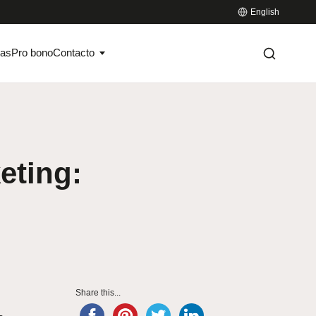
English
ias
Pro bono
Contacto
eting:
Share this...