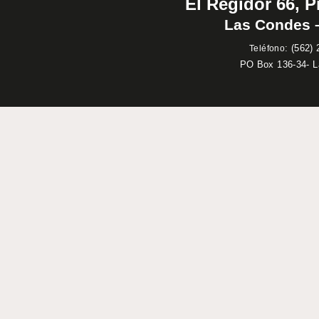
El Regidor 66, P
Las Condes –
:
(562) 
Teléfono
PO Box 136-34- 