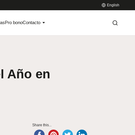
English
ias
Pro bono
Contacto
el Año en
Share this...