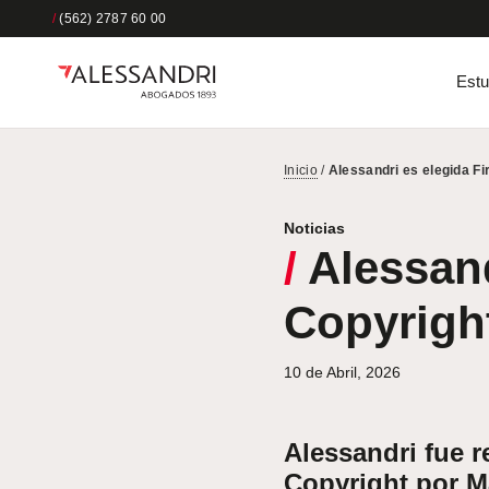
/
(562) 2787 60 00
Estu
Inicio
/
Alessandri es elegida F
Noticias
/
Alessand
Copyrigh
10 de Abril, 2026
Alessandri fue 
Copyright por M