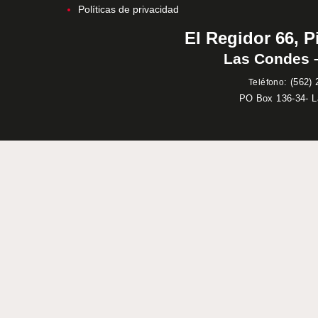
Políticas de privacidad
El Regidor 66, P
Las Condes –
:
(562) 
Teléfono
PO Box 136-34- 