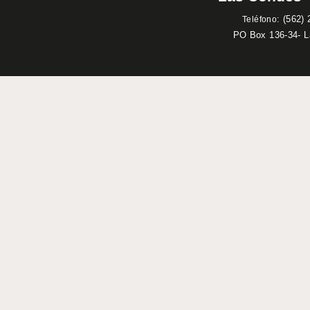
:
(562) 
Teléfono
PO Box 136-34- 