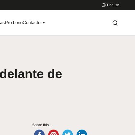
English
ias
Pro bono
Contacto
 delante de
Share this...