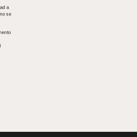
dad a
 no se
mento
s
l