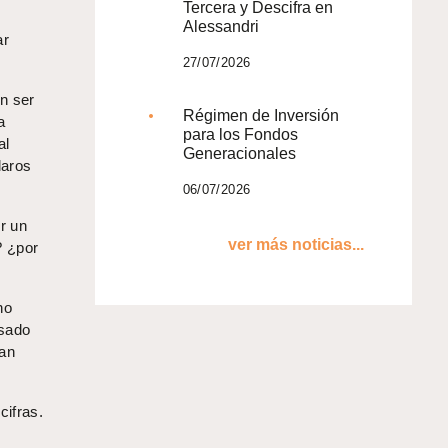
Tercera y Descifra en
Alessandri
ar
27/07/2026
en ser
Régimen de Inversión
a
para los Fondos
al
Generacionales
laros
06/07/2026
r un
ver más noticias...
? ¿por
no
isado
ían
cifras.