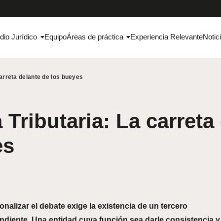
dio Jurídico
Equipo
Áreas de práctica
Experiencia Relevante
Notic
arreta delante de los bueyes
Tributaria: La carreta
es
nalizar el debate exige la existencia de un tercero
diente. Una entidad cuya función sea darle consistencia y