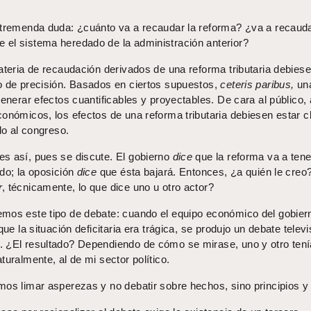
 tremenda duda: ¿cuánto va a recaudar la reforma? ¿va a recaud
el sistema heredado de la administración anterior?
ateria de recaudación derivados de una reforma tributaria debies
o de precisión. Basados en ciertos supuestos,
ceteris paribus,
un
generar efectos cuantificables y proyectables. De cara al público, 
onómicos, los efectos de una reforma tributaria debiesen estar c
lo al congreso.
s así, pues se discute. El gobierno
dice
que la reforma va a tene
do; la oposición
dice
que ésta bajará. Entonces, ¿a quién le creo
r
, técnicamente, lo que dice uno u otro actor?
mos este tipo de debate: cuando el equipo económico del gobier
que la situación deficitaria era trágica, se produjo un debate telev
. ¿El resultado? Dependiendo de cómo se mirase, uno y otro ten
turalmente, al de mi sector político.
os limar asperezas y no debatir sobre hechos, sino principios y 