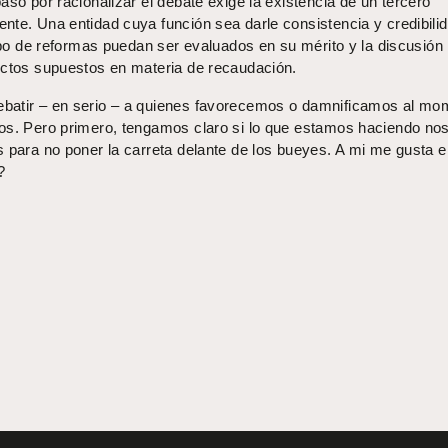
aso por racionalizar el debate exige la existencia de un tercero
nte. Una entidad cuya función sea darle consistencia y credibili
tipo de reformas puedan ser evaluados en su mérito y la discusión
ectos supuestos en materia de recaudación.
batir – en serio – a quienes favorecemos o damnificamos al mo
os. Pero primero, tengamos claro si lo que estamos haciendo no
 para no poner la carreta delante de los bueyes. A mi me gusta e
?