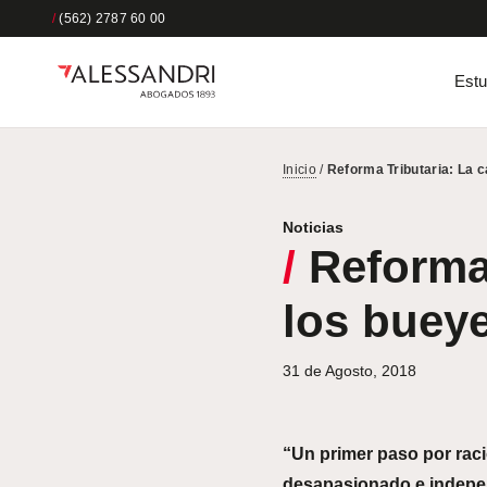
/
(562) 2787 60 00
Estu
Inicio
/
Reforma Tributaria: La c
Noticias
/
Reforma 
los buey
31 de Agosto, 2018
“Un primer paso por racio
desapasionado e indepen