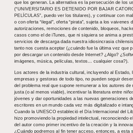
que los generan. La alternativa es la persecución de los u
(“UNIVERSITARIO ES DETENIDO POR BAJAR CATOR
PELÍCULAS”, puedo ver los titulares), y continuar con mal
o con oferta “ilegal”, oferta “pirata”, sujeta a los vaivenes 
autorizaciones, remociones de contenido, bloqueos, hack
casos como el de iTunes, que ni siquiera se anima a prest
servicios de descarga dada nuestra idiosincrasia chilensi
tanto nos cuesta aceptar (¿cuándo fue la última vez que
por descargar un contenido desde Internet? ¿Algo? ¿Soft
imágenes, música, películas, textos… cualquier cosa?).
Los actores de la industria cultural, incluyendo al Estado, 
empresas y gestoras de todo tipo, no pueden seguir dese
del problema real que supone remunerar a los autores de
justa (o al menos viable), incentivar la literatura entre niño
jóvenes y dar oportunidades a las nuevas generaciones d
escritores en un mundo cada vez más digitalizado e intang
Cuando la UNESCO estableció el Día Internacional del Lib
hizo promoviendo la propiedad intelectual, reconociendo e
del autor como primer incentivo de la creación y la innova
¿Cuándo podremos al fin tener acceso, entonces, a esta 