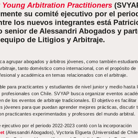
 Young Arbitration Practitioners
(SVYA
lmente su comité ejecutivo por el perio
tre los nuevos integrantes está Patrici
o senior de Alessandri Abogados y part
equipo de Litigios y Arbitraje.
a agrupar abogados y árbitros jóvenes, como también estudiant
arbitraje, tanto doméstico como internacional, con el propósito de
fesional y académica en temas relacionados con el arbitraje.
e para practicantes y estudiantes de nivel junior y medio hasta 
s profesionales con Chile. SVYAP busca organizar eventos acad
 de los eventos de arbitraje tradicionales. El objetivo es facilitar 
tes jóvenes para que puedan aprender mejores prácticas, discutir
con practicantes experimentados y profesores del mundo arbitral.
 ejecutivo por el periodo 2022-2023 contó con la incorporación
et
(Alessandri Abogados), Vyctoria Elgueta (Universidad de Chil