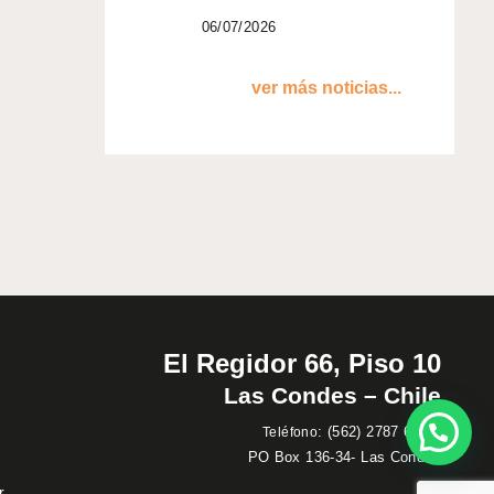
06/07/2026
ver más noticias...
El Regidor 66, Piso 10
Las Condes – Chile
:
(562) 2787 60 00
Teléfono
PO Box 136-34- Las Condes
r