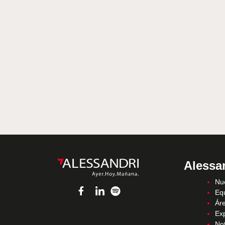
Alessa
Nue
Eq
Áre
Ex
Not