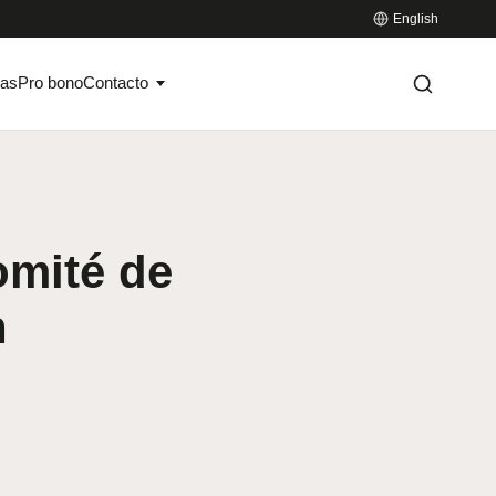
English
ias
Pro bono
Contacto
omité de
n