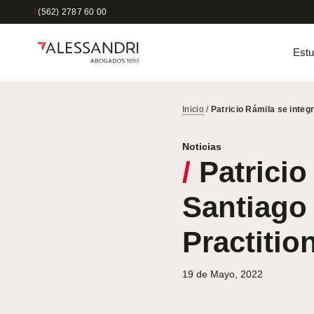
/
(562) 2787 60 00
Estu
Inicio
/
Patricio Rámila se integ
Noticias
/
Patricio
Santiago 
Practitio
19 de Mayo, 2022