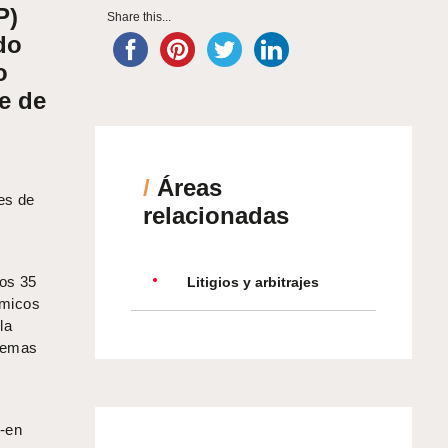
P)
Share this...
do
o
e de
/
Áreas
es de
relacionadas
los 35
Litigios y arbitrajes
émicos
la
 temas
e-en