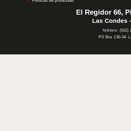
Políticas de privacidad
El Regidor 66, P
Las Condes –
:
(562) 
Teléfono
PO Box 136-34- 