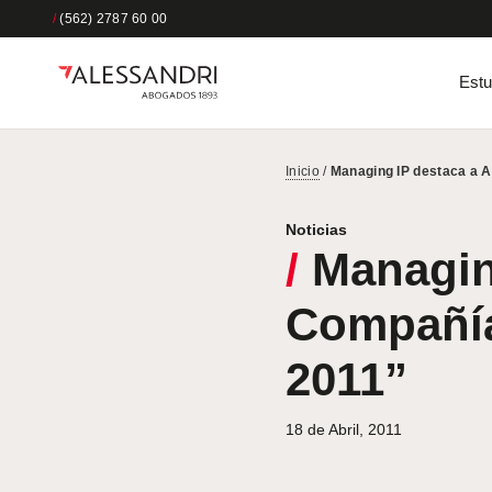
/
(562) 2787 60 00
Estu
Inicio
/
Managing IP destaca a A
Noticias
/
Managing
Compañía
2011”
18 de Abril, 2011