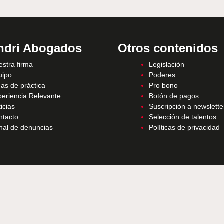
ndri Abogados
Otros contenidos
stra firma
Legislación
uipo
Poderes
as de práctica
Pro bono
periencia Relevante
Botón de pagos
icias
Suscripción a newslette
ntacto
Selección de talentos
nal de denuncias
Políticas de privacidad