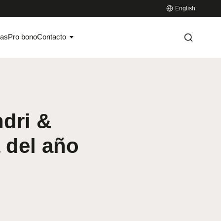
English
ias
Pro bono
Contacto
dri &
 del año