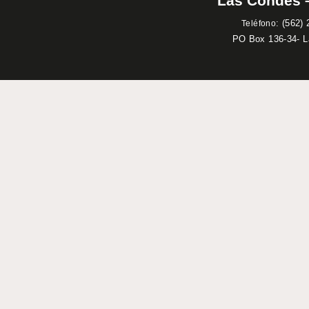
Las Condes –
:
(562) 
Teléfono
PO Box 136-34- 