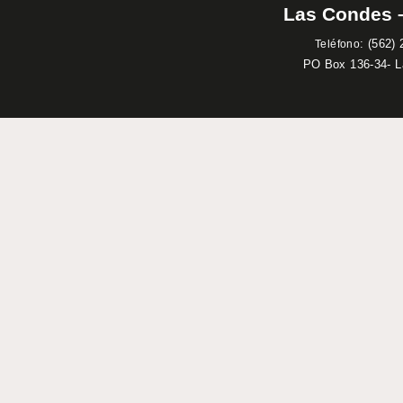
Las Condes –
:
(562) 
Teléfono
PO Box 136-34- 