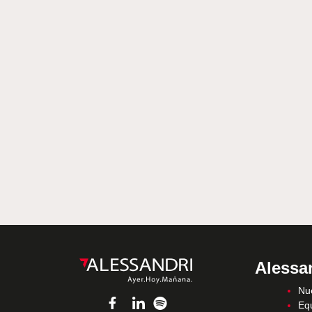
Alessa
Nue
Eq