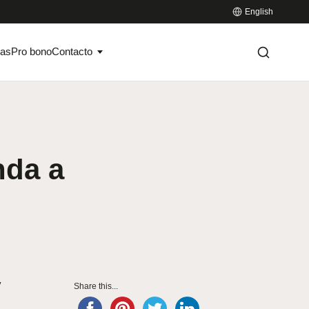
English
ias
Pro bono
Contacto
nda a
y
Share this...