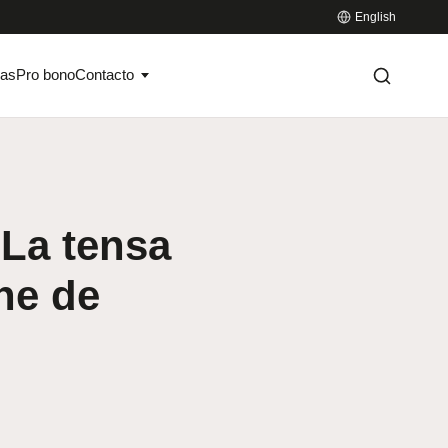
English
ias
Pro bono
Contacto
 La tensa
ine de