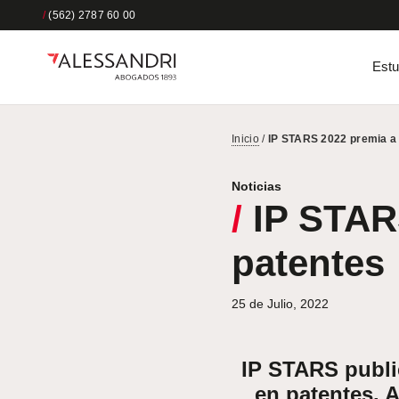
/
(562) 2787 60 00
Estu
Inicio
/
IP STARS 2022 premia a 
Noticias
/
IP STARS
patentes
25 de Julio, 2022
IP STARS public
en patentes. A