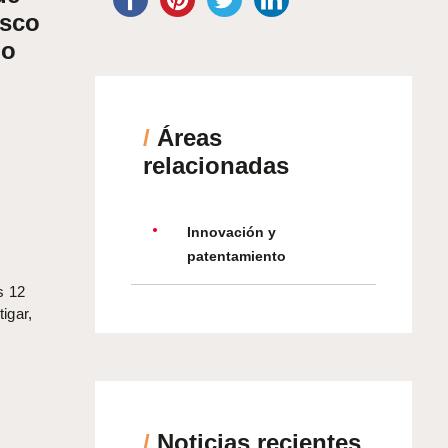
asco
mo
/
Áreas
relacionadas
Innovación y
patentamiento
s 12
igar,
/
Noticias recientes