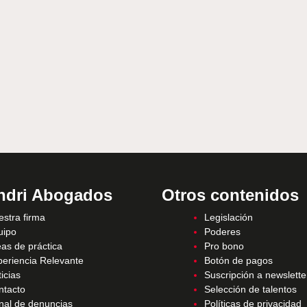
ndri Abogados
Otros contenidos
stra firma
Legislación
uipo
Poderes
as de práctica
Pro bono
periencia Relevante
Botón de pagos
icias
Suscripción a newslette
ntacto
Selección de talentos
nal de denuncias
Políticas de privacidad