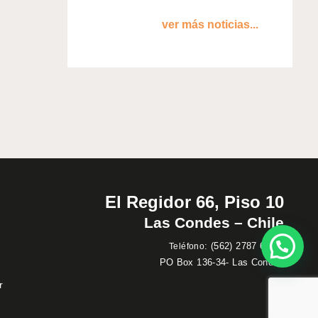
ver más noticias...
El Regidor 66, Piso 10
Las Condes – Chile
:
(562) 2787 60 00
Teléfono
PO Box 136-34- Las Condes
r