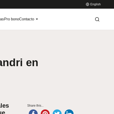
English
ias
Pro bono
Contacto
andri en
ales
Share this...
ue