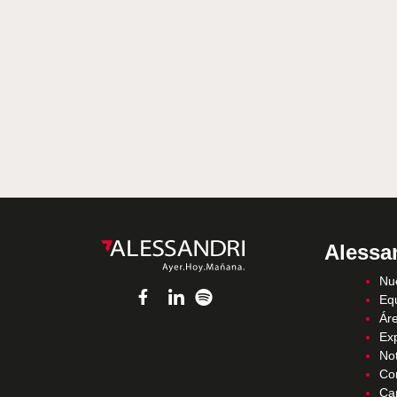
Alessa
Nue
Eq
Áre
Ex
Not
Co
Ca