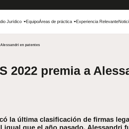
dio Jurídico
Equipo
Áreas de práctica
Experiencia Relevante
Notic
Alessandri en patentes
 2022 premia a Aless
ó la última clasificación de firmas leg
l igual que el año pasado, Alessandri f