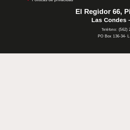
El Regidor 66, P
Las Condes –
:
(562) 
Teléfono
PO Box 136-34- 