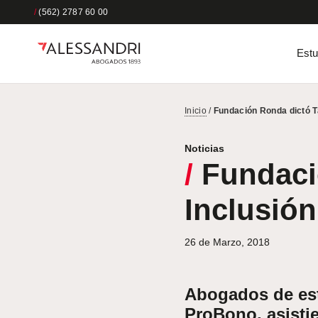
/
(562) 2787 60 00
Estu
Inicio
/
Fundación Ronda dictó Ta
Noticias
/
Fundació
Inclusión
26 de Marzo, 2018
Abogados de est
ProBono, asistie