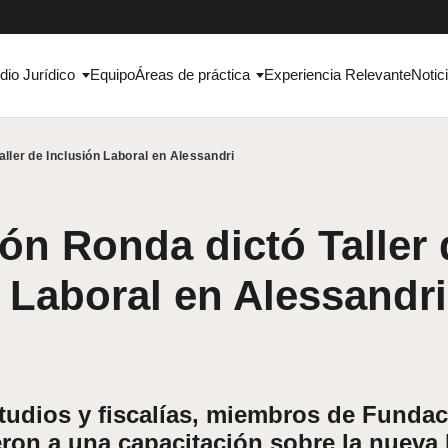
dio Jurídico
Equipo
Áreas de práctica
Experiencia Relevante
Notic
ller de Inclusión Laboral en Alessandri
n Ronda dictó Taller 
 Laboral en Alessandri
udios y fiscalías, miembros de Funda
ron a una capacitación sobre la nueva 