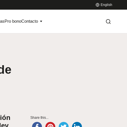
English
ias
Pro bono
Contacto
de
ción
Share this...
ley