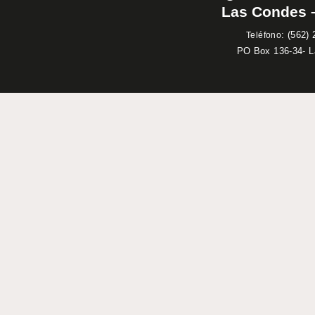
Las Condes –
:
(562) 
Teléfono
PO Box 136-34- 