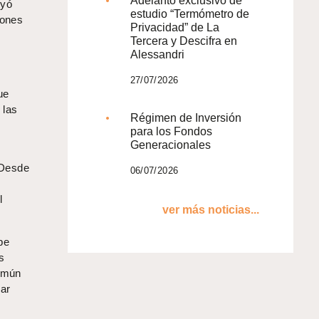
Adelanto exclusivo de
uyó
estudio “Termómetro de
iones
Privacidad” de La
Tercera y Descifra en
Alessandri
27/07/2026
ue
 las
Régimen de Inversión
para los Fondos
Generacionales
 Desde
06/07/2026
l
ver más noticias...
be
s
común
car