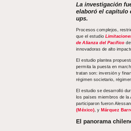
La investigación fu
elaboró el capítulo
ups.
Procesos complejos, restric
que el estudio
Limitacione
de Alianza del Pacífico
de
innovadoras de alto impact
El estudio plantea propuest
permita la puesta en marc
tratan son: inversión y fina
régimen societario, régimen 
El estudio se desarrolló d
los países miembros de la A
participaron fueron Alessa
(México)
, y
Márquez Barr
El panorama chile