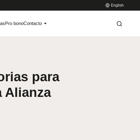
English
ias
Pro bono
Contacto
orias para
a Alianza