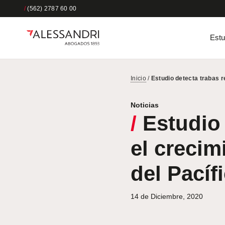
/
(562) 2787 60 00
Estu
Inicio
/
Estudio detecta trabas re
Noticias
/
Estudio 
el crecim
del Pacíf
14 de Diciembre, 2020