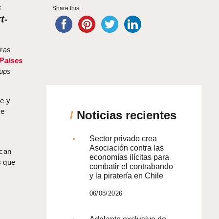
s
Share this...
t-
eras
 Países
-ups
ve y
se
/
Noticias recientes
Sector privado crea
Asociación contra las
rcan
economías ilícitas para
s que
combatir el contrabando
y la piratería en Chile
06/08/2026