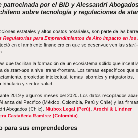
e patrocinada por el BID y Alessandri Abogado
 chileno sobre tecnología y regulaciones de star
ciones estatales y altos costos notariales, son parte de las barr
s Regulatorias para Emprendimientos de Alto Impacto en los
tectó en el ambiente financiero en que se desenvuelven las
start
o.
as que facilitan la formación de un ecosistema sólido que incenti
ha de
start-ups
a nivel trans-frontera. Los temas específicos que 
nciamiento, propiedad intelectual, temas laborales y migratorios,
tributario y sector salud.
urante 2019 y algunos meses del 2020. Los datos recopilados aba
lianza del Pacífico (México, Colombia, Perú y Chile) y las firma
ndri Abogados (Chile),
Niubox Legal (Perú)
,
Arochi & Lindner
era Castañeda Ramírez (Colombia)
.
no para sus emprendedores