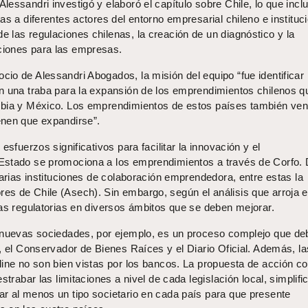
essandri investigó y elaboró el capítulo sobre Chile, lo que incl
as a diferentes actores del entorno empresarial chileno e instituc
 las regulaciones chilenas, la creación de un diagnóstico y la
iones para las empresas.
socio de Alessandri Abogados, la misión del equipo “fue identificar
n una traba para la expansión de los emprendimientos chilenos q
mbia y México. Los emprendimientos de estos países también ven
enen que expandirse”.
esfuerzos significativos para facilitar la innovación y el
Estado se promociona a los emprendimientos a través de Corfo.
varias instituciones de colaboración emprendedora, entre estas la
s de Chile (Asech). Sin embargo, según el análisis que arroja e
ras regulatorias en diversos ámbitos que se deben mejorar.
 nuevas sociedades, por ejemplo, es un proceso complejo que de
, el Conservador de Bienes Raíces y el Diario Oficial. Además, la
line no son bien vistas por los bancos. La propuesta de acción 
strabar las limitaciones a nivel de cada legislación local, simplifi
r al menos un tipo societario en cada país para que presente