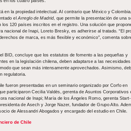
 en los cuatro países.
tá en la propiedad intelectual. Al contrario que México y Colombia
entado el
Arreglo de Madrid,
que permite la presentación de una s
n los 120 países inscritos en el registro. Una solución que propon
ra nacional de Inapi, Loreto Bresky, es adherirse al tratado. “El pr
os derechos de marca, es más flexible y económico”, comenta sobre
 el BID, concluye que los estatutos de fomento a las pequeñas y
es en la legislación chilena, deben adaptarse a las necesidades
 modo que sean más intensamente aprovechados. Asimismo, de
n regulatoria.
le fueron presentadas en un seminario organizado por Corfo en
que participaron Cecilia Valdés, gerenta de Asuntos Corporativos 
ctora nacional de Inapi; María de los Ángeles Romo, gerenta Start
 presidenta de Asech y Jorge Nazer, fundador de Grupo Alto. Ade
 socio de Alessandri Abogados y encargado del estudio en Chile.
nciero de Chile