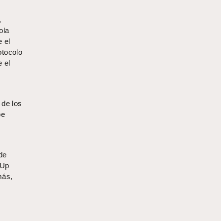
,
ola
e el
otocolo
 el
 de los
be
de
-Up
más,