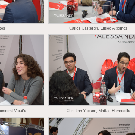
tes
Carlos Castellón, Eliseo Albornoz
nserrat Vicuña
Christian Yepsen, Matías Hermosilla