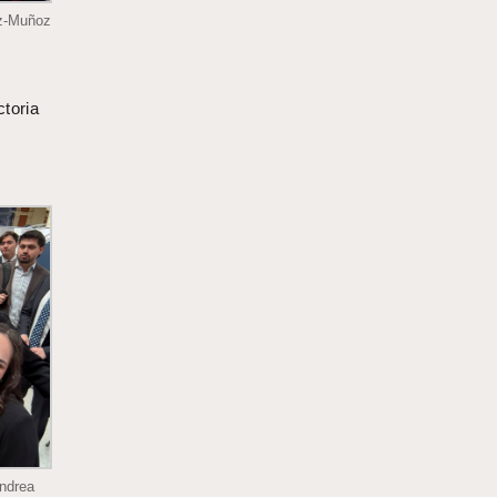
az-Muñoz
ctoria
Andrea