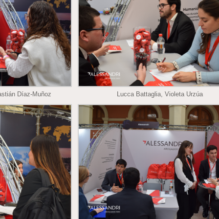
bastián Díaz-Muñoz
Lucca Battaglia, Violeta Urzúa