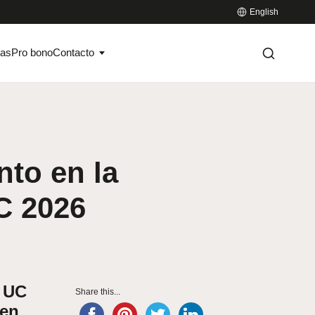
English
ias
Pro bono
Contacto
nto en la
C 2026
o UC
Share this...
 en