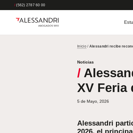
/
(562) 2787 60 00
Estu
Inicio
/
Alessandri recibe recon
Noticias
/
Alessand
XV Feria
5 de Mayo, 2026
Alessandri parti
2026, el princip