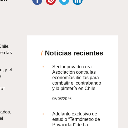
hile,
/
Noticias recientes
 en las
Sector privado crea
, y el
Asociación contra las
s
economías ilícitas para
combatir el contrabando
rat
y la piratería en Chile
06/08/2026
gados,
Adelanto exclusivo de
el
estudio “Termómetro de
Privacidad” de La