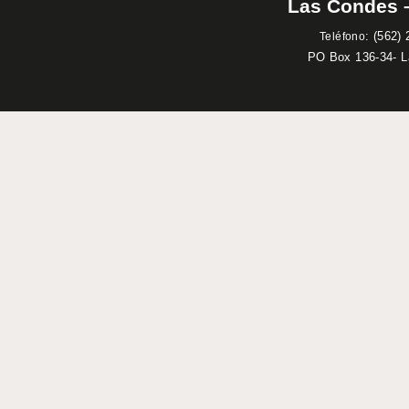
Las Condes –
:
(562) 
Teléfono
PO Box 136-34- 