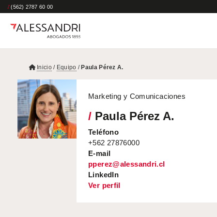
/
(562) 2787 60 00
Inicio
/
Equipo
/
Paula Pérez A.
Marketing y Comunicaciones
/
Paula Pérez A.
Teléfono
+562 27876000
E-mail
pperez@alessandri.cl
LinkedIn
Ver perfil