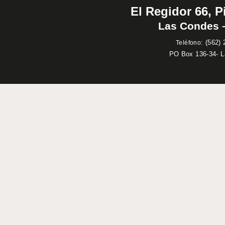
El Regidor 66, P
Las Condes –
:
(562) 
Teléfono
PO Box 136-34- 