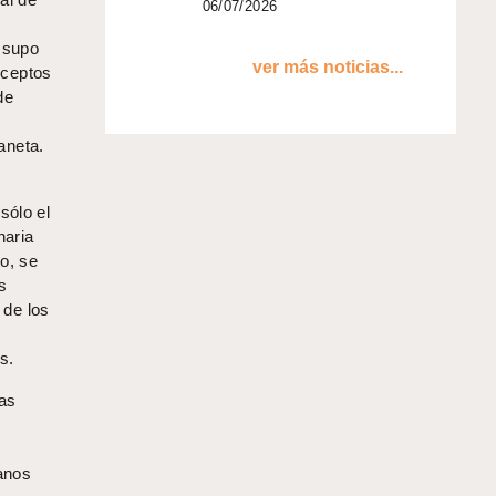
06/07/2026
 supo
ver más noticias...
nceptos
de
laneta.
sólo el
naria
o, se
s
 de los
os.
ras
canos