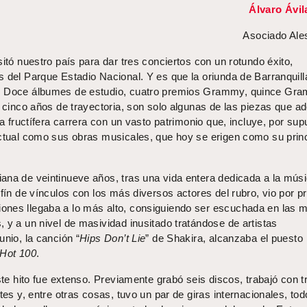
Álvaro Ávi
Asociado Ale
sitó nuestro país para dar tres conciertos con un rotundo éxito,
s del Parque Estadio Nacional. Y es que la oriunda de Barranquill
a. Doce álbumes de estudio, cuatro premios Grammy, quince Gr
y cinco años de trayectoria, son solo algunas de las piezas que a
na fructífera carrera con un vasto patrimonio que, incluye, por sup
ectual como sus obras musicales, que hoy se erigen como su princ
ana de veintinueve años, tras una vida entera dedicada a la músi
nfín de vínculos con los más diversos actores del rubro, vio por p
ones llegaba a lo más alto, consiguiendo ser escuchada en las 
 y a un nivel de masividad inusitado tratándose de artistas
unio, la canción “
Hips Don’t Lie
” de Shakira, alcanzaba el puesto
 Hot 100
.
este hito fue extenso. Previamente grabó seis discos, trabajó con t
tes y, entre otras cosas, tuvo un par de giras internacionales, to