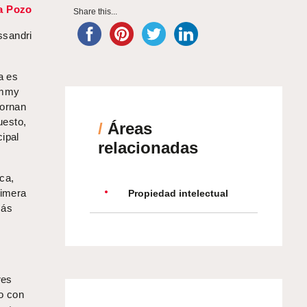
la Pozo
Share this...
ssandri
a es
ammy
dornan
uesto,
/
Áreas
ipal
relacionadas
ca,
rimera
Propiedad intelectual
más
res
do con