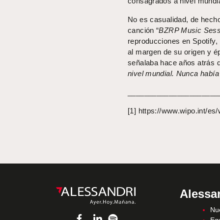
consagrados a nivel mundia
No es casualidad, de hecho
canción “
BZRP Music Sessi
reproducciones en Spotify, 
al margen de su origen y é
señalaba hace años atrás q
nivel mundial. Nunca había 
______________________
[1] https://www.wipo.int/e
Alessa
Nue
Eq