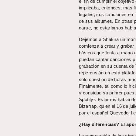
el fin de cumplir el objeti
implicaba, entonces, masifi
legales, sus canciones en m
de sus álbumes. En otras p
darse, no estaríamos habl
Dejemos a Shakira un mome
comienza a crear y grabar 
básicos que tenía a mano e
puedan cantar canciones pr
grabación en su cuenta de
repercusión en esta platafo
solo cuestión de horas mu
Finalmente, tal como lo hic
y consigue su primer pues
Spotify-. Estamos habland
Bizarrap, quien el 16 de ju
por el español Quevedo, ll
¿Hay diferencias? El apor
La repercusión de las obras