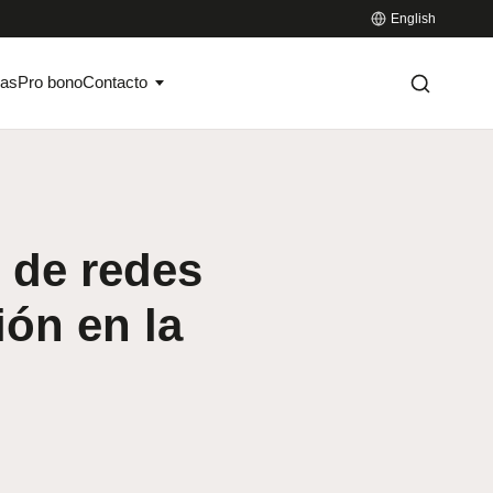
English
ias
Pro bono
Contacto
 de redes
ión en la