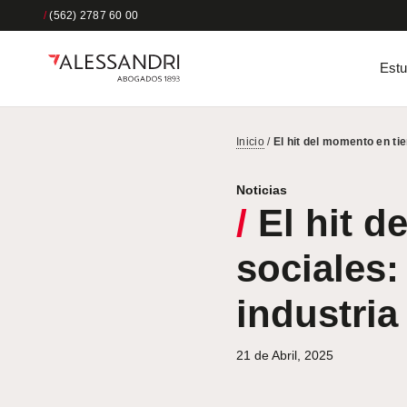
/
(562) 2787 60 00
Estu
Inicio
/
El hit del momento en ti
Noticias
/
El hit d
sociales:
industria
21 de Abril, 2025