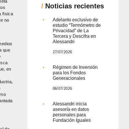
meta
/
Noticias recientes
tos
 física
Adelanto exclusivo de
de no
estudio “Termómetro de
Privacidad” de La
Tercera y Descifra en
Alessandri
medios
a que
27/07/2026
e
esca
Régimen de Inversión
ue, en
para los Fondos
Generacionales
ustria,
n
06/07/2026
omo
cantada
Alessandri inicia
asesoría en datos
personales para
Fundación Iguales
al de