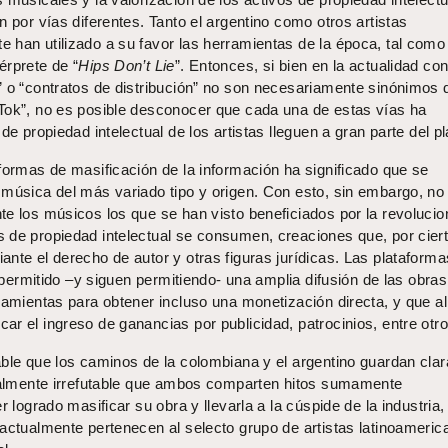
n por vías diferentes. Tanto el argentino como otros artistas
 han utilizado a su favor las herramientas de la época, tal como
érprete de “
Hips Don’t Lie
”. Entonces, si bien en la actualidad co
” o “contratos de distribución” no son necesariamente sinónimos 
Tok”, no es posible desconocer que cada una de estas vías ha
de propiedad intelectual de los artistas lleguen a gran parte del p
formas de masificación de la información ha significado que se
música del más variado tipo y origen. Con esto, sin embargo, no 
e los músicos los que se han visto beneficiados por la revolucio
 de propiedad intelectual se consumen, creaciones que, por ciert
nte el derecho de autor y otras figuras jurídicas. Las plataforma
n permitido –y siguen permitiendo- una amplia difusión de las obras
ramientas para obtener incluso una monetización directa, y que al
r el ingreso de ganancias por publicidad, patrocinios, entre otr
able que los caminos de la colombiana y el argentino guardan cla
gualmente irrefutable que ambos comparten hitos sumamente
r logrado masificar su obra y llevarla a la cúspide de la industria,
 actualmente pertenecen al selecto grupo de artistas latinoameri