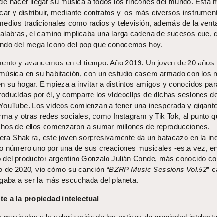
vo de hacer llegar su música a todos los rincones del mundo. Esta 
car y distribuir, mediante contratos y los más diversos instrumen
edios tradicionales como radios y televisión, además de la venta
alabras, el camino implicaba una larga cadena de sucesos que, 
ando del mega ícono del pop que conocemos hoy.
nto y avancemos en el tiempo. Año 2019. Un joven de 20 años
música en su habitación, con un estudio casero armado con los 
n su hogar. Empieza a invitar a distintos amigos y conocidos par
oducidas por él, y comparte los videoclips de dichas sesiones d
 YouTube. Los videos comienzan a tener una inesperada y gigant
rma y otras redes sociales, como Instagram y Tik Tok, al punto q
chos de ellos comenzaron a sumar millones de reproducciones.
iera Shakira, este joven sorpresivamente da un batacazo en la ind
to número uno por una de sus creaciones musicales -esta vez, e
o del productor argentino Gonzalo Julián Conde, más conocido c
lio de 2020, vio cómo su canción
“BZRP Music Sessions Vol.52
” 
egaba a ser la más escuchada del planeta.
te a la propiedad intelectual
 musicales y la valorización de los activos de propiedad intelectu