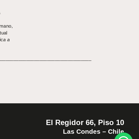
a
a mano,
tual
ica a
____________________________________
El Regidor 66, Piso 10
Las Condes – Chile