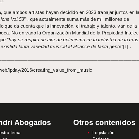
l.
, que ambos artistas hayan decidido en 2023 trabajar juntos en l
ons Vol.53”
“, que actualmente suma más de mil millones de
lo que da cuenta que la innovación, el trabajo y talento, van de l
poca. No en vano la Organización Mundial de la Propiedad Intelec
ue “
hoy se respira un aire de optimismo en la industria de la mús
existido tanta variedad musical al alcance de tanta gente
”[
1]
.
_____________________________________________________
s/web/ipday/2016/creating_value_from_music
ndri Abogados
Otros contenidos
stra firma
Legislación
uipo
Poderes