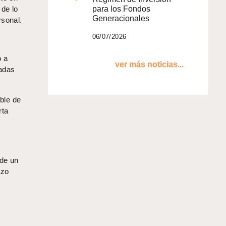
 de lo
para los Fondos
Generacionales
rsonal.
06/07/2026
o a
ver más noticias...
vadas
able de
rta
 de un
azo