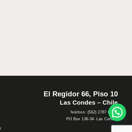
El Regidor 66, Piso 10
Las Condes – Chile
:
(562) 2787 60 00
Teléfono
PO Box 136-34- Las Condes
r