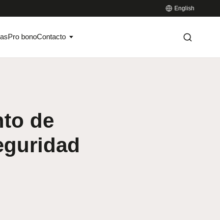
English
ias
Pro bono
Contacto
nto de
eguridad