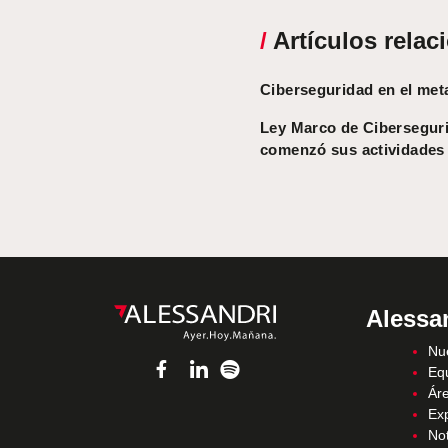
/
Artículos relac
Ciberseguridad en el met
Ley Marco de Ciberseguri
comenzó sus actividades
Alessa
Nue
Eq
Áre
Ex
Not