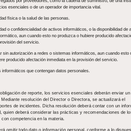
tregados por proveedores, como la cadena de suministro, de una insti
cios esenciales o de un operador de importancia vital.
idad física o la salud de las personas.
idad o confidencialidad de activos informáticos, o la disponibilidad de 
formático, aun cuando esto no produzca o hubiere producido afectaci
rovisión del servicio.
sar sin autorización a redes o sistemas informáticos, aun cuando esto
re producido afectación inmediata en la provisión del servicio.
s informáticos que contengan datos personales.
obligación de reporte, los servicios esenciales deberán enviar un
Mediante resolución del Director o Directora, se actualizará el
portes de incidentes. Dicha resolución deberá contar con un info
, quien deberá considerar las prácticas y recomendaciones de lo
 con competencia en la materia.
erá omitir todo dato o información personal, conforme a lo dispue