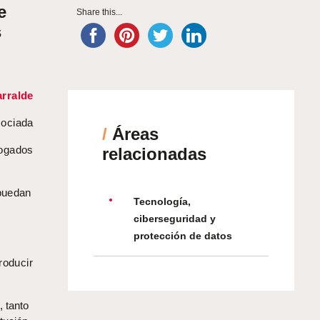
e
Share this...
s
rralde
ociada
/
Áreas
bogados
relacionadas
 puedan
Tecnología,
ciberseguridad y
protección de datos
roducir
, tanto