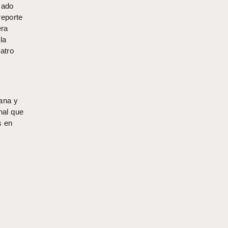
mado
reporte
era
la
atro
ana y
nal que
s en