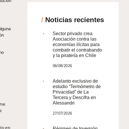
tución
/
Noticias recientes
alguna
Sector privado crea
ón
Asociación contra las
economías ilícitas para
combatir el contrabando
 no
y la piratería en Chile
06/08/2026
Adelanto exclusivo de
estudio “Termómetro de
Privacidad” de La
Tercera y Descifra en
Alessandri
rme
s
27/07/2026
sto en
Régimen de Inversión