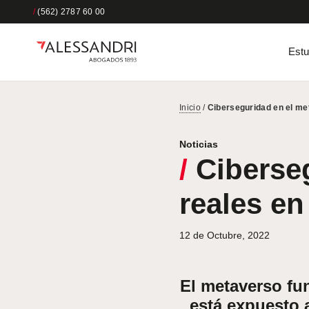
/
(562) 2787 60 00
Estu
Inicio
/
Ciberseguridad en el me
Noticias
/
Ciberseg
reales en
12 de Octubre, 2022
El metaverso fun
está expuesto 