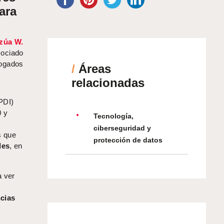
ara
zúa W.
ociado
bogados
/
Áreas
relacionadas
PDI)
0 y
Tecnología,
ciberseguridad y
s que
protección de datos
les
, en
a ver
ncias