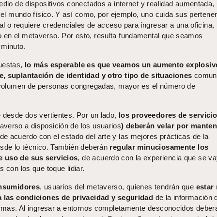
edio de dispositivos conectados a internet y realidad aumentada,
n el mundo físico. Y así como, por ejemplo, uno cuida sus pertene
ial o requiere credenciales de acceso para ingresar a una oficina, 
 en el metaverso. Por esto, resulta fundamental que seamos
 minuto.
puestas,
lo más esperable es que veamos un aumento explosiv
e, suplantación de identidad y otro tipo de situaciones
comun
r volumen de personas congregadas, mayor es el número de
e desde dos vertientes. Por un lado,
los proveedores de servici
verso a disposición de los usuarios
) deberán velar por manten
de acuerdo con el estado del arte y las mejores prácticas de la
esde lo técnico. También deberán
regular minuciosamente los
e uso de sus servicios
, de acuerdo con la experiencia que se v
 con los que toque lidiar.
onsumidores
, usuarios del metaverso, quienes tendrán que
estar
 a las condiciones de privacidad y seguridad
de la información 
formas. Al ingresar a entornos completamente desconocidos deber