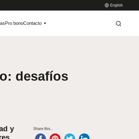
English
ias
Pro bono
Contacto
o: desafíos
ad y
Share this...
res