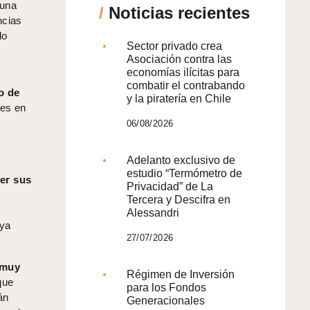
 una
/
Noticias recientes
ncias
lo
Sector privado crea
Asociación contra las
economías ilícitas para
combatir el contrabando
o de
y la piratería en Chile
es en
06/08/2026
Adelanto exclusivo de
o
estudio “Termómetro de
er sus
Privacidad” de La
Tercera y Descifra en
Alessandri
aya
27/07/2026
 muy
Régimen de Inversión
que
para los Fondos
án
Generacionales