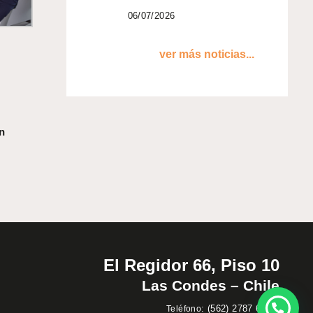
06/07/2026
ver más noticias...
n
El Regidor 66, Piso 10
Las Condes – Chile
:
(562) 2787 60 00
Teléfono