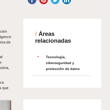
ación
/
Áreas
ligence
relacionadas
área de
el
Tecnología,
e
ciberseguridad y
stria,
protección de datos
ara
a que