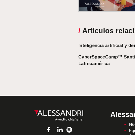
/
Artículos relac
Inteligencia artificial y 
CyberSpaceCamp™ Santiag
Latinoamérica
Alessa
Nue
Eq