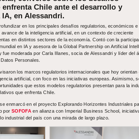
 enfrenta Chile ante el desarrollo y
 IA, en Alessandri.
ofundizar en los principales desafíos regulatorios, económicos e
 avance de la inteligencia artificial, en un contexto de creciente
ntas en distintos sectores de la economía. Contó con la particip
undial en IA y asesora de la Global Partnership on Artificial Intel
fue moderada por Carla Illanes, socia de Alessandri y líder del 
 Datos Personales.
visaron los marcos regulatorios internacionales que hoy orientan 
igencia artificial, con foco en las iniciativas europeas. Asimismo, s
rtunidades que estos modelos regulatorios presentan para la indu
lativos que enfrenta Chile.
 se enmarcó en el proyecto Explorando Horizontes Industriales p
o por
SOFOFA
en alianza con Imperial Business School, iniciativ
lo industrial del país con una mirada de largo plazo.