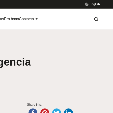
English
ias
Pro bono
Contacto
igencia
Share this...