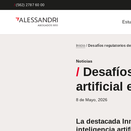
/
(562) 2787 60 00
Estu
Inicio
/
Desafíos regulatorios de 
Noticias
/
Desafíos
artificial
8 de Mayo, 2026
La destacada In
inteligencia arti