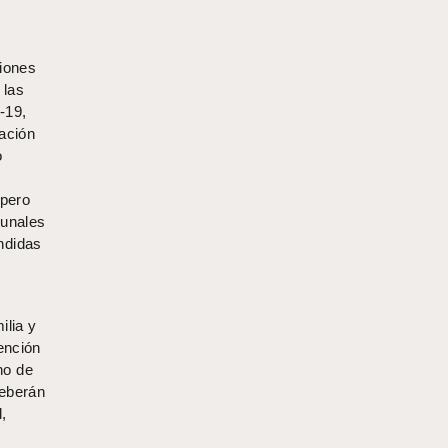
ciones
 las
-19,
iación
o
 pero
bunales
ndidas
ilia y
ención
ho de
deberán
,