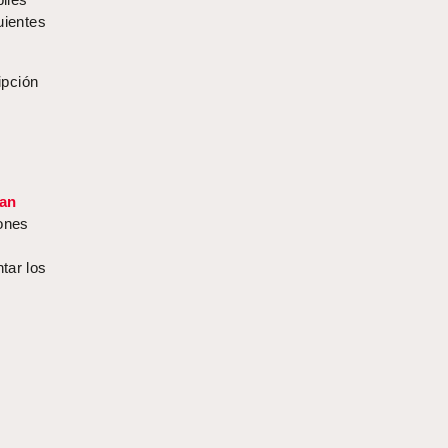
uientes
ipción
han
iones
tar los