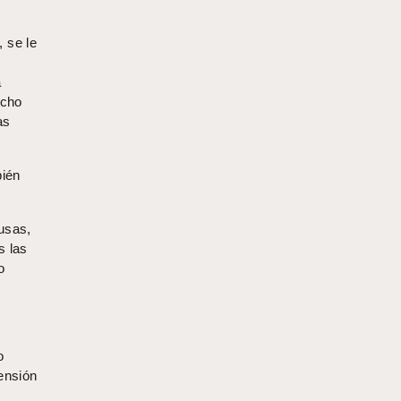
 se le
a
echo
as
bién
usas,
s las
o
o
fensión