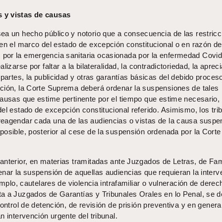
 y vistas de causas
ea un hecho público y notorio que a consecuencia de las restric
en el marco del estado de excepción constitucional o en razón de
por la emergencia sanitaria ocasionada por la enfermedad Covid
lizarse por faltar a la bilateralidad, la contradictoriedad, la aprec
 partes, la publicidad y otras garantías básicas del debido proces
ción, la Corte Suprema deberá ordenar la suspensiones de tales
causas que estime pertinente por el tiempo que estime necesario,
el estado de excepción constitucional referido. Asimismo, los tri
eagendar cada una de las audiencias o vistas de la causa suspe
osible, posterior al cese de la suspensión ordenada por la Corte
anterior, en materias tramitadas ante Juzgados de Letras, de Fam
enar la suspensión de aquellas audiencias que requieran la interv
emplo, cautelares de violencia intrafamiliar o vulneración de derec
a a Juzgados de Garantías y Tribunales Orales en lo Penal, se 
ontrol de detención, de revisión de prisión preventiva y en general
n intervención urgente del tribunal.