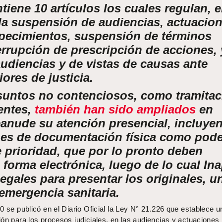
tiene 10 artículos los cuales regulan, e
 la suspensión de audiencias, actuacio
orpecimientos, suspensión de términos
errupción de prescripción de acciones, 
udiencias y de vistas de causas ante
ores de justicia.
suntos no contenciosos, como tramitac
entes,
también han sido ampliados
en
eanude su atención presencial, incluye
nes de documentación física como pod
e prioridad, que por lo pronto deben
orma electrónica, luego de lo cual Ina
legales para presentar los originales, u
emergencia sanitaria.
0 se publicó en el Diario Oficial la Ley N° 21.226 que establece u
ón para los procesos judiciales, en las audiencias y actuaciones