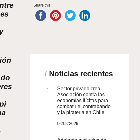
ntre
Share this...
nes
y
ión
/
Noticias recientes
ndo
eres
Sector privado crea
Asociación contra las
economías ilícitas para
pi
combatir el contrabando
na
y la piratería en Chile
06/08/2026
n