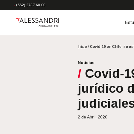
/
(562) 2787 60 00
Estu
Inicio
/
Covid-19 en Chile: se es
Noticias
/
Covid-19
jurídico 
judiciale
2 de Abril, 2020