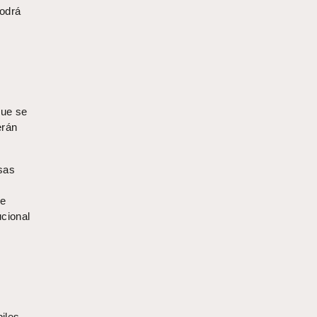
podrá
que se
erán
sas
de
ucional
iles