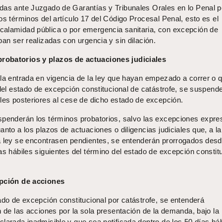
das ante Juzgado de Garantías y Tribunales Orales en lo Penal 
os términos del artículo 17 del Código Procesal Penal, esto es el
alamidad pública o por emergencia sanitaria, con excepción de
ban ser realizadas con urgencia y sin dilación.
robatorios y plazos de actuaciones judiciales
 la entrada en vigencia de la ley que hayan empezado a correr o 
 del estado de excepción constitucional de catástrofe, se suspend
iles posteriores al cese de dicho estado de excepción.
spenderán los términos probatorios, salvo las excepciones expre
anto a los plazos de actuaciones o diligencias judiciales que, a la
a ley se encontrasen pendientes, se entenderán prorrogados des
as hábiles siguientes del término del estado de excepción constit
ipción de acciones
ado de excepción constitucional por catástrofe, se entenderá
n de las acciones por la sola presentación de la demanda, bajo la
larada inadmisible y que sea notificada dentro de los 50 días háb