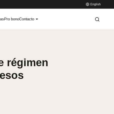
English
ias
Pro bono
Contacto
ce régimen
cesos