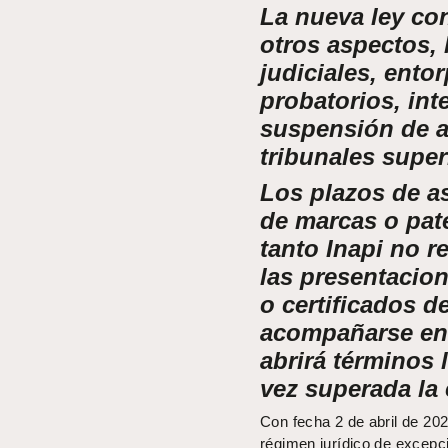
La nueva ley con
otros aspectos,
judiciales, ent
probatorios, int
suspensión de a
tribunales superi
Los plazos de a
de marcas o pat
tanto Inapi no r
las presentacio
o certificados d
acompañarse en f
abrirá términos 
vez superada la 
Con fecha 2 de abril de 202
régimen jurídico de excepci