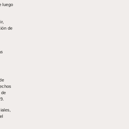
e luego
r,
ción de
as
de
rechos
 de
9.
iales,
el