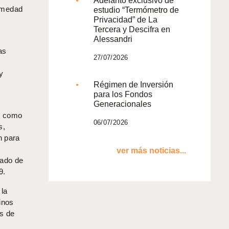
Adelanto exclusivo de
ermedad
estudio “Termómetro de
Privacidad” de La
Tercera y Descifra en
Alessandri
as
27/07/2026
y
Régimen de Inversión
para los Fondos
Generacionales
es como
06/07/2026
s,
n para
ver más noticias...
tado de
9.
 la
inos
as de