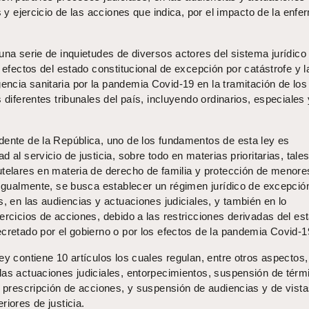
os y ejercicio de las acciones que indica, por el impacto de la enf
una serie de inquietudes de diversos actores del sistema jurídico
s efectos del estado constitucional de excepción por catástrofe y l
ncia sanitaria por la pandemia Covid-19 en la tramitación de los
 diferentes tribunales del país, incluyendo ordinarios, especiales 
dente de la República, uno de los fundamentos de esta ley es
d al servicio de justicia, sobre todo en materias prioritarias, tal
utelares en materia de derecho de familia y protección de menore
 Igualmente, se busca establecer un régimen jurídico de excepció
s, en las audiencias y actuaciones judiciales, y también en lo
ercicios de acciones, debido a las restricciones derivadas del es
cretado por el gobierno o por los efectos de la pandemia Covid-1
ey contiene 10 artículos los cuales regulan, entre otros aspectos,
las actuaciones judiciales, entorpecimientos, suspensión de térm
e prescripción de acciones, y suspensión de audiencias y de vist
riores de justicia.